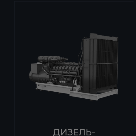
готовы предоставить в аренду дизель-
монтаж и пусконаладку основного IT
генераторы различной мощности,
оборудования и инженерных систем
создать синхронизированные
по обеспечению бесперебойного и
комплексы большой мощности,
гарантированного электроснабжения,
обеспечить поставку топлива,
вентиляции, кондиционирования,
круглосуточный операторский пост и
водоснабжения, безопасности и так
прочие услуги.
далее
УЗНАТЬ БОЛЬШЕ
УЗНАТЬ ПОЛЬШЕ
ДИЗЕЛЬ-