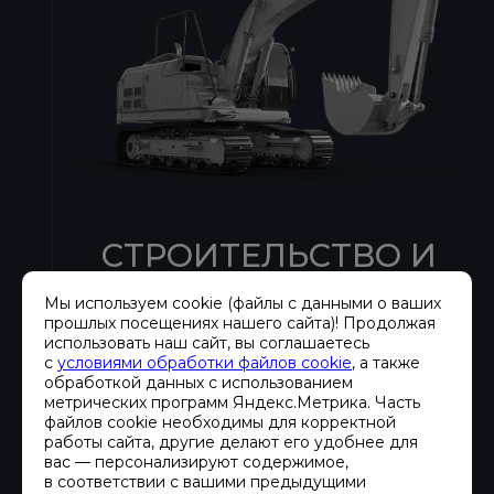
СТРОИТЕЛЬСТВО И
МОНТАЖ
Мы используем cookie (файлы с данными о ваших
прошлых посещениях нашего сайта)! Продолжая
использовать наш сайт, вы соглашаетесь
с
условиями обработки файлов cookie
, а также
Компания Хайтед с 2002 года
обработкой данных с использованием
профессионально занимается
метрических программ Яндекс.Метрика. Часть
файлов cookie необходимы для корректной
монтажом дизельных генераторных
работы сайта, другие делают его удобнее для
установок и систем
вас — персонализируют содержимое,
в соответствии с вашими предыдущими
электроснабжения, учитывая