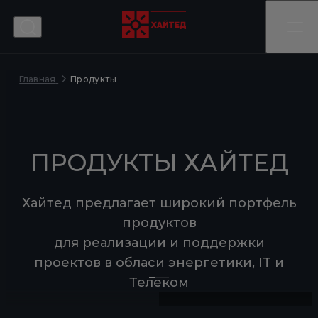
Продукты
Главная
ОБРАБАТЫВАЙТЕ И
ПРОДУКТЫ ХАЙТЕД
ВРЕМЕННОЕ
ЭНЕРГОСНАБЖЕНИЕ
ХРАНИТЕ БОЛЬШИЕ
Хайтед предлагает широкий портфель
ОБЪЕМЫ ДАННЫХ
БЕЗ ПОКУПКИ
продуктов
для реализации и поддержки
ОБОРУДОВАНИЯ
проектов в обласи энергетики, IT и
Хайтед спроектирует и построит дата-
Телеком
центр (ЦОД), вплоть до Tier IV, включая
Арендуйте технику в Хайтед – мы
возведение самого здания, поставку,