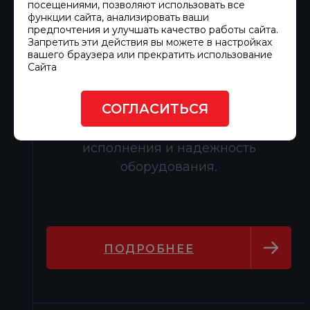
посещениями, позволяют использовать все
индивидуальные особенности
функции сайта, анализировать ваши
предпочтения и улучшать качество работы сайта.
каждого объекта. Мы обеспечиваем
Запретить эти действия вы можете в настройках
полный цикл работ — от выбора
вашего браузера или прекратить использование
Сайта
площадки и обустройства
фундамента до пусконаладочных
СОГЛАСИТЬСЯ
работ и тестового запуска,
гарантируя безупречное качество
исполнения и надежность
оборудования.
ПОДРОБНЕЕ