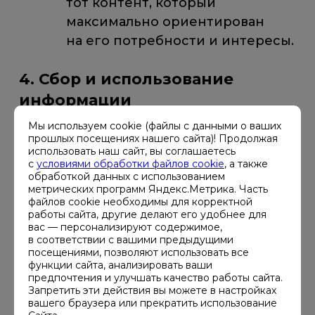
тот контент, который
максимально ориентирован
на его потребности и интересы.
4. Сбор и использование
информации
Мы используем cookie (файлы с данными о ваших
Файлы cookie собираются
прошлых посещениях нашего сайта)! Продолжая
автоматически, с согласия
использовать наш сайт, вы соглашаетесь
с
условиями обработки файлов cookie
, а также
Пользователя, и используются
обработкой данных с использованием
в различных целях, в том числе, чтобы:
метрических программ Яндекс.Метрика. Часть
файлов cookie необходимы для корректной
работы сайта, другие делают его удобнее для
Облегчить Оператору
вас — персонализируют содержимое,
в соответствии с вашими предыдущими
получение информации
посещениями, позволяют использовать все
о посещениях Пользователями
функции сайта, анализировать ваши
предпочтения и улучшать качество работы сайта.
Сайта.
Запретить эти действия вы можете в настройках
вашего браузера или прекратить использование
Анализировать информацию