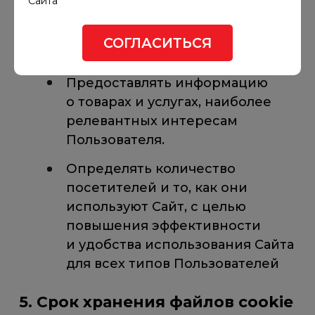
Сайта
о посещении страниц
Пользователями для
СОГЛАСИТЬСЯ
совершенствования Сайта.
Предоставлять информацию
о товарах и услугах, наиболее
релевантных интересам
Пользователя.
Определять количество
посетителей и то, как они
используют Сайт, с целью
повышения эффективности
и удобства использования Сайта
для всех типов Пользователей
5. Срок хранения файлов cookie