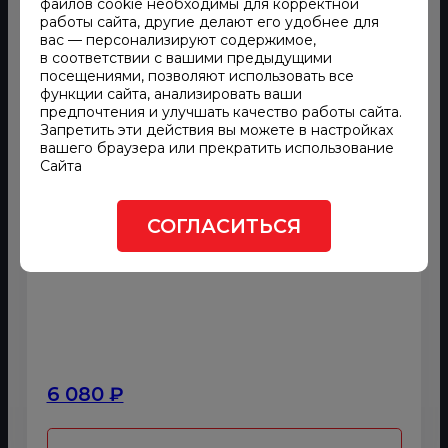
файлов cookie необходимы для корректной
работы сайта, другие делают его удобнее для
вас — персонализируют содержимое,
в соответствии с вашими предыдущими
посещениями, позволяют использовать все
функции сайта, анализировать ваши
предпочтения и улучшать качество работы сайта.
Запретить эти действия вы можете в настройках
Дизельный генератор
вашего браузера или прекратить использование
Дизельный генератор 200 кВт
Сайта
Мощность, кВт
200
СОГЛАСИТЬСЯ
Масса полная,
3044
кг
6 080 ₽