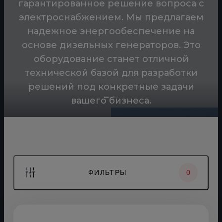
гарантированное решение вопроса с
Всегда рядом-офис в Москве и 5
электроснабжением. Мы предлагаем
филиалов в России и Казахстане
надежное энергообеспечение на
Всегда на связи — Диспетчерский
основе дизельных генераторов. Это
центр 24/7
оборудование станет отличной
Сервисная служба в каждом филиале —
технической базой для разработки
круглосуточная поддержка
решений под конкретные задачи
Техническая поддержка от
вашего бизнеса.
сертифицированных
специалистов
ФИЛЬТРЫ
0