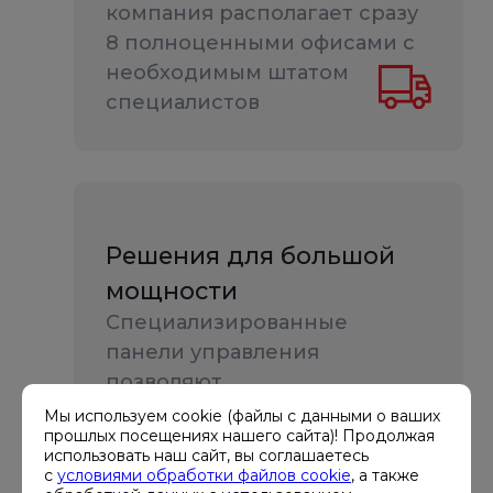
компания располагает сразу
8 полноценными офисами с
необходимым штатом
специалистов
Решения для большой
мощности
Специализированные
панели управления
позволяют
синхронизировать большое
Мы используем cookie (файлы с данными о ваших
прошлых посещениях нашего сайта)! Продолжая
количество электростанций
использовать наш сайт, вы соглашаетесь
суммарной мощностью до
с
условиями обработки файлов cookie
, а также