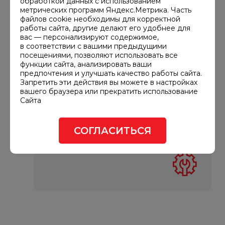
обработкой данных с использованием
нескольких десятков МВт
метрических программ Яндекс.Метрика. Часть
файлов cookie необходимы для корректной
работы сайта, другие делают его удобнее для
вас — персонализируют содержимое,
в соответствии с вашими предыдущими
посещениями, позволяют использовать все
функции сайта, анализировать ваши
Простота в эксплуатации
предпочтения и улучшать качество работы сайта.
Запретить эти действия вы можете в настройках
Удобный доступ ко всем
вашего браузера или прекратить использование
узлам оборудования
Сайта
позволяет производить
ремонт электростанций и их
СОГЛАСИТЬСЯ
обслуживание на месте