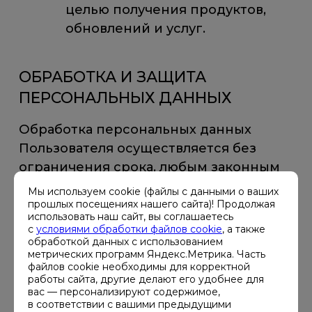
целью получения продуктов,
обновлений и услуг.
ОБРАБОТКА И ЗАЩИТА
ПЕРСОНАЛЬНЫХ ДАННЫХ
Обработка персональных данных
Пользователя осуществляется без
ограничения срока, любым законным
способом, в том числе в
Мы используем cookie (файлы с данными о ваших
информационных системах
прошлых посещениях нашего сайта)! Продолжая
использовать наш сайт, вы соглашаетесь
персональных данных с
с
условиями обработки файлов cookie
, а также
использованием средств
обработкой данных с использованием
метрических программ Яндекс.Метрика. Часть
автоматизации или без использования
файлов cookie необходимы для корректной
таких средств.
работы сайта, другие делают его удобнее для
вас — персонализируют содержимое,
в соответствии с вашими предыдущими