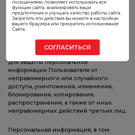
посещениями, позволяют использовать все
Компания ответственно относится
функции сайта, анализировать ваши
к вопросу конфиденциальности
предпочтения и улучшать качество работы сайта.
Запретить эти действия вы можете в настройках
Пользователей и уважает право
вашего браузера или прекратить использование
каждого Пользователя Сайта
Сайта
на конфиденциальность. Компания
принимает необходимые
СОГЛАСИТЬСЯ
организационные и технические меры
для защиты персональной
информации Пользователя от
неправомерного или случайного
доступа, уничтожения, изменения,
блокирования, копирования,
распространения, а также от иных
неправомерных действий третьих лиц.
Персональная информация, в том