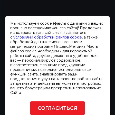
Мы используем cookie (файлы с данными о ваших
ПРОЕКТИРОВАНИЕ
прошлых посещениях нашего сайта)! Продолжая
использовать наш сайт, вы соглашаетесь
с
условиями обработки файлов cookie
, а также
Качественное обследование и
обработкой данных с использованием
метрических программ Яндекс.Метрика. Часть
проектирование объекта — залог
файлов cookie необходимы для корректной
надежной работы любых инженерных
работы сайта, другие делают его удобнее для
вас — персонализируют содержимое,
систем.
в соответствии с вашими предыдущими
посещениями, позволяют использовать все
функции сайта, анализировать ваши
Мы готовы выехать к Вам на объект
предпочтения и улучшать качество работы сайта.
Запретить эти действия вы можете в настройках
для проведения предпроектного
вашего браузера или прекратить использование
обследования и помощи в выборе
Сайта
необходимых решений и
оборудования. Доверьте
СОГЛАСИТЬСЯ
проектирование электростанций