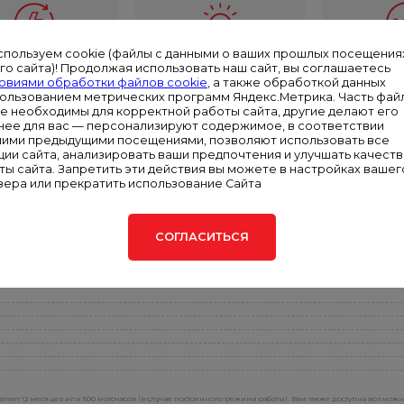
спользуем cookie (файлы с данными о ваших прошлых посещения
го сайта)! Продолжая использовать наш сайт, вы соглашаетесь
Подменная
Служба
Кругло
овиями обработки файлов cookie
, а также обработкой данных
ектростанция
экстренного
опе
пользованием метрических программ Яндекс.Метрика. Часть фай
реагирования
ie необходимы для корректной работы сайта, другие делают его
олее 100 МВт
Всегда н
нее для вас — персонализируют содержимое, в соответствии
арендной
Диспет
Сервисная служба в
шими предыдущими посещениями, позволяют использовать все
ектроэнергии
цент
каждом филиале —
ции сайта, анализировать ваши предпочтения и улучшать качест
ты сайта. Запретить эти действия вы можете в настройках вашег
круглосуточная
зера или прекратить использование Сайта
поддержка
СОГЛАСИТЬСЯ
ляет 12 месяцев или 500 моточасов (в случае постоянного режима работы). Вам также доступна возмож