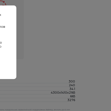
х
суточный
ратор
лов
а связи —
черский
р 24/7
во
о
300
240
34.1
4300x1410x2165
665
3276
ность продления гарантийной поддержки Хайтед, вплоть до 5 лет.