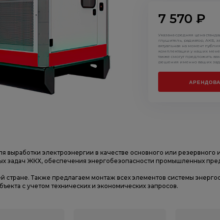
7 570 ₽
Указана средняя цена станд
глушитель, радиатор, АКБ, з
актуальная на момент публи
комплектации у наших мене
также смогут предложить ва
решения именно ваших зад
АРЕНДОВА
ля выработки электроэнергии в качестве основного или резервного 
ых задач ЖКХ, обеспечения энергобезопасности промышленных предп
ей стране. Также предлагаем монтаж всех элементов системы энерг
ъекта с учетом технических и экономических запросов.