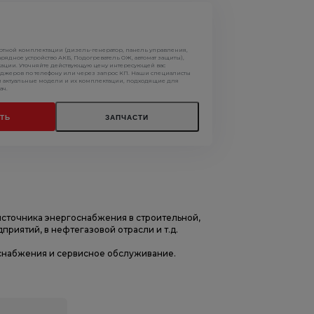
артной комплектации (дизель-генератор, панель управления,
арядное устройство АКБ, Подогреватель ОЖ, автомат защиты),
кации. Уточняйте действующую цену интересующей вас
джеров по телефону или через запрос КП. Наши специалисты
м актуальные модели и их комплектации, подходящие для
ач.
ТЬ
ЗАПЧАСТИ
источника энергоснабжения в строительной,
риятий, в нефтегазовой отрасли и т.д.
оснабжения и сервисное обслуживание.