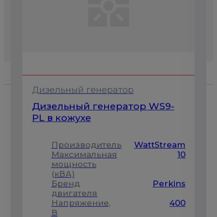
Дизельный генератор
Дизельный генератор WS9-
PL в кожухе
Производитель
WattStream
m
Максимальная
10
4
мощность
(кВА)
Бренд
Perkins
s
двигателя
Напряжение,
400
0
В