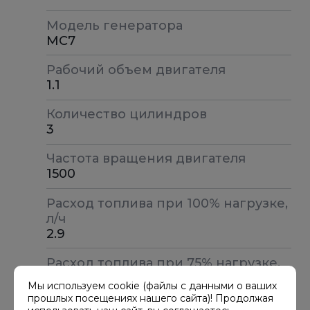
Модель генератора
MC7
Рабочий объем двигателя
1.1
Количество цилиндров
3
Частота вращения двигателя
1500
Расход топлива при 100% нагрузке,
л/ч
2.9
Расход топлива при 75% нагрузке,
л/ч
Мы используем cookie (файлы с данными о ваших
1.5
прошлых посещениях нашего сайта)! Продолжая