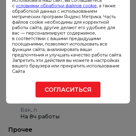
использовать наш сайт, вы соглашаетесь
Расход топлива при 50% нагрузке,
с
условиями обработки файлов cookie
, а также
обработкой данных с использованием
л/ч
метрических программ Яндекс.Метрика. Часть
1.9
файлов cookie необходимы для корректной
работы сайта, другие делают его удобнее для
Расход топлива при 90% нагрузке,
вас — персонализируют содержимое,
л/ч
в соответствии с вашими предыдущими
посещениями, позволяют использовать все
2.6
функции сайта, анализировать ваши
предпочтения и улучшать качество работы сайта.
Габариты и вес
Запретить эти действия вы можете в настройках
вашего браузера или прекратить использование
Габариты ДГУ, мм
Сайта
1150х600х1100
СОГЛАСИТЬСЯ
Вес, кг
450
Бак, л
На 8ч работы
Прочее