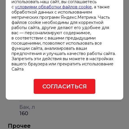
использовать наш сайт, вы соглашаетесь
с
условиями обработки файлов cookie
, а также
Расход топлива при 50% нагрузке,
обработкой данных с использованием
л/ч
метрических программ Яндекс.Метрика. Часть
7.6
файлов cookie необходимы для корректной
работы сайта, другие делают его удобнее для
Расход топлива при 90% нагрузке,
вас — персонализируют содержимое,
в соответствии с вашими предыдущими
л/ч
посещениями, позволяют использовать все
10
функции сайта, анализировать ваши
предпочтения и улучшать качество работы сайта.
Габариты и вес
Запретить эти действия вы можете в настройках
вашего браузера или прекратить использование
Сайта
Габариты ДГУ, мм
1920х780х1410
СОГЛАСИТЬСЯ
Вес, кг
850
Бак, л
160
Прочее