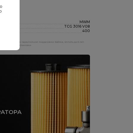
во
о
MWM
TCG 3016 V08
400
ность продления гарантийной поддержки Хайтед, вплоть до 5 лет.
генераторной установки.
РАТОРА