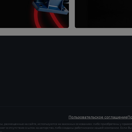
Пользовательское соглашение
По
ы, размещенные на сайте, используются на законных основаниях: либо приобретены у правоо
рнет в отсутствие ссылок на авторство, либо созданы работниками нашей компании. Если Вы
ru