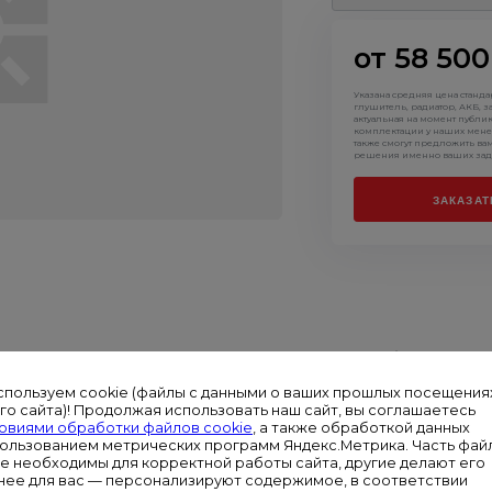
от 58 500
Указана средняя цена станд
глушитель, радиатор, АКБ, з
актуальная на момент публи
комплектации у наших мене
также смогут предложить ва
решения именно ваших зад
ЗАКАЗАТ
 это автономный источник электроэнергии, который работает от маги
 предприятиях и других объектах. Оборудование обеспечивает стабил
спользуем cookie (файлы с данными о ваших прошлых посещения
го сайта)! Продолжая использовать наш сайт, вы соглашаетесь
овиями обработки файлов cookie
, а также обработкой данных
ак в составе решений «под ключ», так и отдельно, в виде базовых а
пользованием метрических программ Яндекс.Метрика. Часть фай
ч и выделенного бюджета.
ie необходимы для корректной работы сайта, другие делают его
нее для вас — персонализируют содержимое, в соответствии