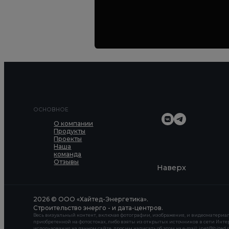
ОСНОВНОЕ
О компании
Продукты
Проекты
Наша
команда
Отзывы
Наверх
2026 © ООО «Хайтед-Энергетика».
Строительство энерго - и дата-центров.
Весь визуальный контент, включая фотографии, изображения, и видеоматериал
приобретенной на фотостоках, либо взяты из открытых источников в сети Инте
использования на данном сайте, просим написать об этом на e-mail: inet@hited.