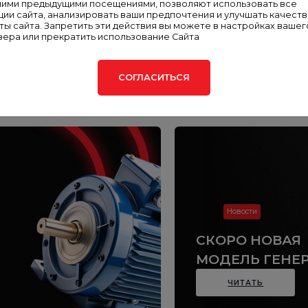
шими предыдущими посещениями, позволяют использовать все
ции сайта, анализировать ваши предпочтения и улучшать качест
ты сайта. Запретить эти действия вы можете в настройках вашег
зера или прекратить использование Сайта
СОГЛАСИТЬСЯ
ляет 12 месяцев или 500 моточасов (в случае постоянного режима работы). Вам также доступна возмож
рантии рассчитывается индивидуально, исходя из задач, особенностей эксплуатации и обслуживания 
Новости
СКОРО НОВАЯ
МОДЕЛЬ ГЕНЕ
ЧИТАТЬ