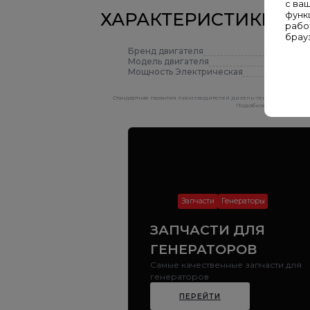
с ва
ХАРАКТЕРИСТИКИ
функ
рабо
брау
Бренд двигателя
Модель двигателя
Мощность Электрическая
Стандартная гарантия производителей дизель-генераторов состав
Подобное расширение га
Запчасти
Генераторы
ЗАПЧАСТИ ДЛЯ
ГЕНЕРАТОРОВ
Самые качественные запчасти для
генераторов
ПЕРЕЙТИ