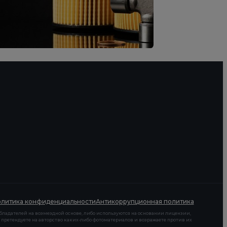
литика конфиденциальности
Антикоррупционная политика
бладателей на возмездной основе, либо используются на основании лицензии,
 претендуете на авторство каких-либо фотоматериалов и возражаете против их